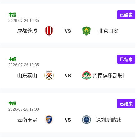
中超
已结束
2026-07-26 19:35
成都蓉城
北京国安
VS
中超
已结束
2026-07-26 19:35
山东泰山
河南俱乐部彩陶坊
VS
中超
已结束
2026-07-26 19:00
云南玉昆
深圳新鹏城
VS