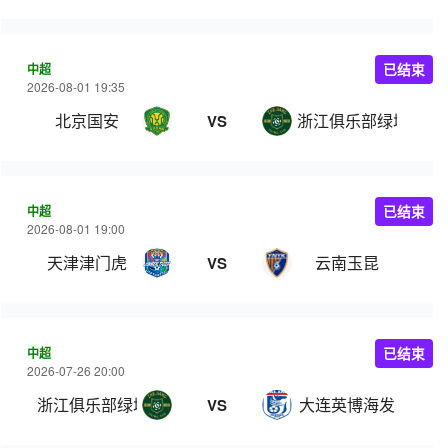
中超
已结束
2026-08-01 19:35
北京国安
浙江俱乐部绿城
VS
中超
已结束
2026-08-01 19:00
天津津门虎
云南玉昆
VS
中超
已结束
2026-07-26 20:00
浙江俱乐部绿城
大连英博海发
VS