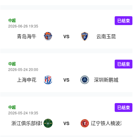
中超
已结束
2026-06-26 19:35
青岛海牛
云南玉昆
VS
中超
已结束
2026-05-24 20:00
上海申花
深圳新鹏城
VS
中超
已结束
2026-05-24 19:35
浙江俱乐部绿城
辽宁铁人楠波湾
VS