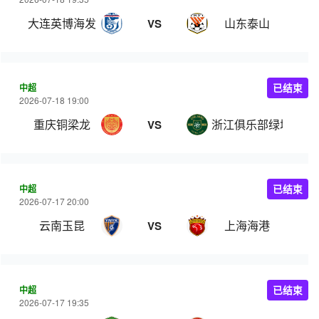
大连英博海发
山东泰山
VS
中超
已结束
2026-07-18 19:00
重庆铜梁龙
浙江俱乐部绿城
VS
中超
已结束
2026-07-17 20:00
云南玉昆
上海海港
VS
中超
已结束
2026-07-17 19:35