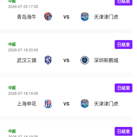
中超
已结束
2026-07-25 17:30
青岛海牛
天津津门虎
VS
中超
已结束
2026-07-18 20:00
武汉三镇
深圳新鹏城
VS
中超
已结束
2026-07-18 19:35
上海申花
天津津门虎
VS
中超
已结束
2026-07-18 19:35