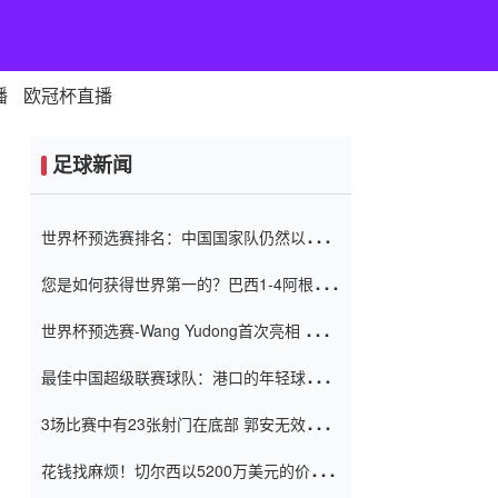
播
欧冠杯直播
足球新闻
世界杯预选赛排名：中国国家队仍然以6分
排名底部 进球差-13令人震惊
您是如何获得世界第一的？巴西1-4阿根
廷：Vinicius 0射击90分钟内
世界杯预选赛-Wang Yudong首次亮相 中国
国家足球队错过了世界杯0-2
最佳中国超级联赛球队：港口的年轻球员在
一场战斗中闻名 伊万放弃了泰桑
3场比赛中有23张射门在底部 郭安无效传球
（Taishan）
鸟儿被用来摆脱它 Setien痴迷于三名后卫
花钱找麻烦！切尔西以5200万美元的价格
购买了菲利克斯 签了7年 并在半年内租了夏