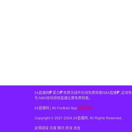
24直播网☯️夏日☯️免费无插件在线免费观看NBA直播☯️,足
号,NBA现场视频直播比赛免费观看。
24直播网 | All Football App
网站地图
Copyright © 2021-2024 24直播网. All Rights Reserved.
友情链接
百度
腾讯
新浪
淘宝