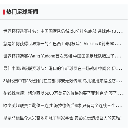
热门足球新闻
世界杯预选赛排名：中国国家队仍然以6分排名底部 进球差-13令人
震惊
您是如何获得世界第一的？巴西1-4阿根廷：Vinicius 0射击90分钟
内
世界杯预选赛-Wang Yudong首次亮相 中国国家足球队错过了世界
杯0-2
最佳中国超级联赛球队：港口的年轻球员在一场战斗中闻名 伊万放
弃了泰桑（Taishan）
3场比赛中有23张射门在底部 郭安无效传球 鸟儿被用来摆脱它
Setien痴迷于三名后卫
花钱找麻烦！切尔西以5200万美元的价格购买了菲利克斯 签了7年
并在半年内租了夏窗口
缺少英超联赛金靴位三连胜 海拉德落后6球 只有两个连续三个连续
三靴
皇家马德里令人兴奋地消除了皇家学会 安彭负责造成巨大的灾难！