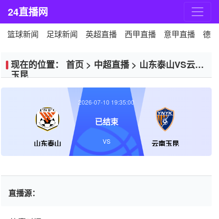
24直播网
篮球新闻
足球新闻
英超直播
西甲直播
意甲直播
德甲
现在的位置：
首页
>
中超直播
>
山东泰山VS云南
玉昆
2026-07-10 19:35:00
已结束
VS
山东泰山
云南玉昆
直播源：