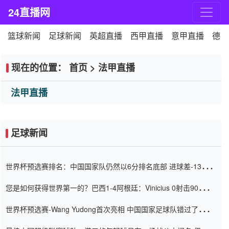
24直播网
篮球新闻
足球新闻
英超直播
西甲直播
意甲直播
德甲
现在的位置：
首页
>
法甲直播
法甲直播
足球新闻
世界杯预选赛排名：中国国家队仍然以6分排名底部 进球差-13令人
震惊
您是如何获得世界第一的？巴西1-4阿根廷：Vinicius 0射击90分钟
内
世界杯预选赛-Wang Yudong首次亮相 中国国家足球队错过了世界
杯0-2