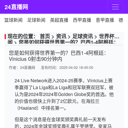
24直播网
篮球新闻
足球新闻
英超直播
西甲直播
意甲直播
德甲
现在的位置：
首页
>
资讯
>
足球资讯
>
世界杯新
闻
>
您是如何获得世界第一的？巴西1-4阿根廷：
Vinicius 0射击90分钟内
您是如何获得世界第一的？巴西1-4阿根廷：
Vinicius 0射击90分钟内
作者：
24直播网
发布时间：2025-04-02 18:45:00
24 Live Network进入2024-25赛季，Vinicius上赛
季赢得了La Liga和La Liga和冠军联赛双冠军，被
认为是2024年2024年Golden Globe奖的首选。他
的价值也很快上升到了2亿欧元，在海拉兰
（Haaland）中排名第一。
但是这个消息是在金球奖颁奖典礼前一天发布
的，2024年金球奖颁奖典礼属于罗德里。皇家马