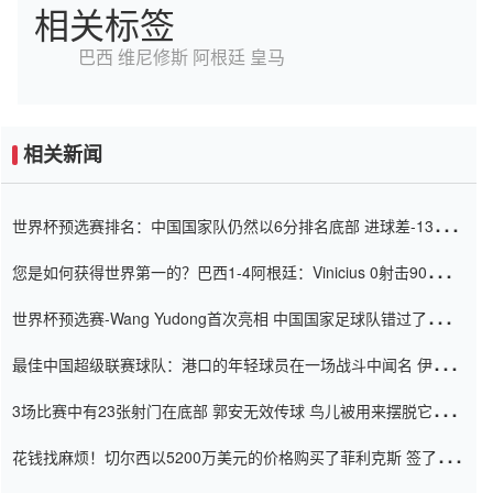
相关标签
巴西
维尼修斯
阿根廷
皇马
相关新闻
世界杯预选赛排名：中国国家队仍然以6分排名底部 进球差-13令人
震惊
您是如何获得世界第一的？巴西1-4阿根廷：Vinicius 0射击90分钟
内
世界杯预选赛-Wang Yudong首次亮相 中国国家足球队错过了世界
杯0-2
最佳中国超级联赛球队：港口的年轻球员在一场战斗中闻名 伊万放
弃了泰桑（Taishan）
3场比赛中有23张射门在底部 郭安无效传球 鸟儿被用来摆脱它
Setien痴迷于三名后卫
花钱找麻烦！切尔西以5200万美元的价格购买了菲利克斯 签了7年
并在半年内租了夏窗口