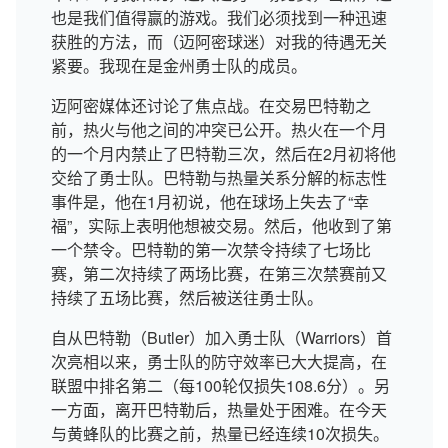
也是我们值得赢的游戏。我们必须找到一种迅速
获胜的方法，而（迈阿密球迷）对我的待遇无关
紧要。我现在是金州勇士队的成员。
迈阿密媒体还讨论了焦点战。在交易巴特勒之
前，热火与他之间的冲突已公开。热火在一个月
的一个月内禁止了巴特勒三次，然后在2月初将他
交给了勇士队。巴特勒与热量关系分解的标志性
事件是，他在1月初说，他在球场上失去了“幸
福”，实际上表明他想被交易。然后，他收到了第
一个禁令。巴特勒的第一次禁令持续了七场比
赛，第二次持续了两场比赛，在第三次禁赛前又
持续了五场比赛，然后被送往勇士队。
自从巴特勒（Butler）加入勇士队（Warriors）首
次亮相以来，勇士队的防守效率已大大提高，在
联盟中排名第二（每100轮仅损失108.6分）。另
一方面，离开巴特勒后，热量处于困难。在今天
与黄蜂队的比赛之前，热量已经连续10次损失。