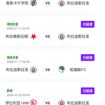
普斯卡什学院
布拉迪斯拉发
VS
球会友谊
已结束
2026-07-11 23:00
布拉格斯拉维亚
布拉迪斯拉发
VS
球会友谊
已结束
2026-07-17 02:30
布拉迪斯拉发
帕福斯FC
VS
欧冠
已结束
2026-07-22 00:00
伊比利亚1999
布拉迪斯拉发
VS