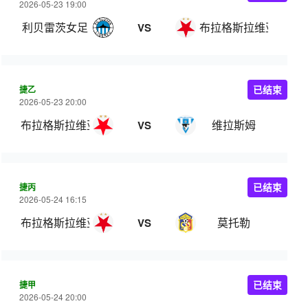
2026-05-23 19:00
利贝雷茨女足
布拉格斯拉维亚女足
VS
捷乙
已结束
2026-05-23 20:00
布拉格斯拉维亚B队
维拉斯姆
VS
捷丙
已结束
2026-05-24 16:15
布拉格斯拉维亚C队
莫托勒
VS
捷甲
已结束
2026-05-24 20:00