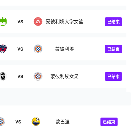
蒙彼利埃大学女篮
VS
已结束
蒙彼利埃
VS
已结束
蒙彼利埃女足
VS
已结束
欧巴涅
VS
已结束