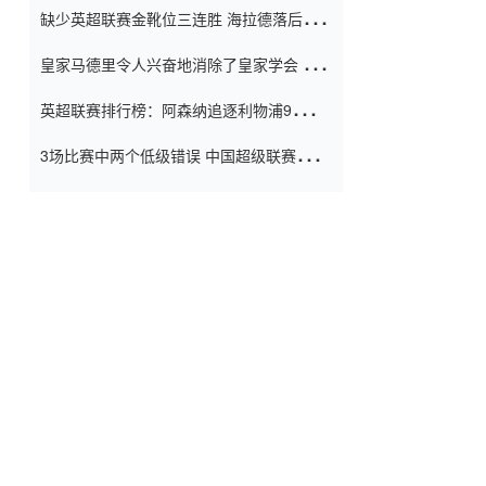
缺少英超联赛金靴位三连胜 海拉德落后6球
窗口
只有两个连续三个连续三靴
皇家马德里令人兴奋地消除了皇家学会 安
彭负责造成巨大的灾难！
英超联赛排行榜：阿森纳追逐利物浦9分 曼
联连续三件坏事
3场比赛中两个低级错误 中国超级联赛的前
守门员很老 是时候让位了 最好的继任者出
现