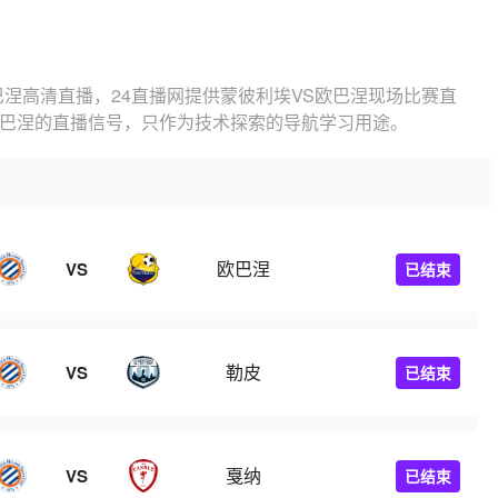
巴涅高清直播，24直播网提供蒙彼利埃VS欧巴涅现场比赛直
欧巴涅的直播信号，只作为技术探索的导航学习用途。
欧巴涅
VS
已结束
勒皮
VS
已结束
戛纳
VS
已结束