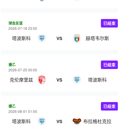
球会友谊
已结束
2026-07-18 23:00
塔波斯科
赫塔韦尔斯
VS
捷乙
已结束
2026-07-25 00:00
克伦摩里兹
塔波斯科
VS
捷乙
已结束
2026-08-01 01:00
塔波斯科
布拉格杜克拉
VS