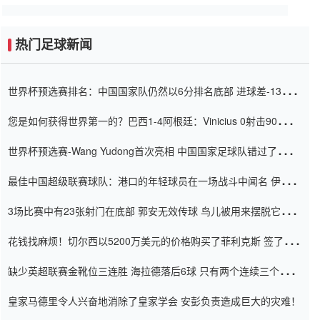
热门足球新闻
世界杯预选赛排名：中国国家队仍然以6分排名底部 进球差-13令人
震惊
您是如何获得世界第一的？巴西1-4阿根廷：Vinicius 0射击90分钟
内
世界杯预选赛-Wang Yudong首次亮相 中国国家足球队错过了世界
杯0-2
最佳中国超级联赛球队：港口的年轻球员在一场战斗中闻名 伊万放
弃了泰桑（Taishan）
3场比赛中有23张射门在底部 郭安无效传球 鸟儿被用来摆脱它
Setien痴迷于三名后卫
花钱找麻烦！切尔西以5200万美元的价格购买了菲利克斯 签了7年
并在半年内租了夏窗口
缺少英超联赛金靴位三连胜 海拉德落后6球 只有两个连续三个连续
三靴
皇家马德里令人兴奋地消除了皇家学会 安彭负责造成巨大的灾难！