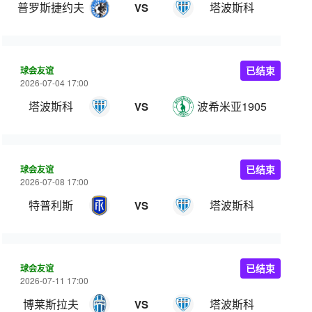
普罗斯捷约夫
塔波斯科
VS
球会友谊
已结束
2026-07-04 17:00
塔波斯科
波希米亚1905
VS
球会友谊
已结束
2026-07-08 17:00
特普利斯
塔波斯科
VS
球会友谊
已结束
2026-07-11 17:00
博莱斯拉夫
塔波斯科
VS