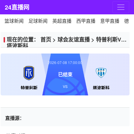
24直播网
篮球新闻
足球新闻
英超直播
西甲直播
意甲直播
德甲
现在的位置：
首页
>
球会友谊直播
>
特普利斯VS
塔波斯科
2026-07-08 17:00:00
已结束
VS
特普利斯
塔波斯科
直播源：