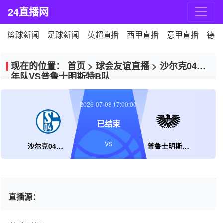
24直播网
篮球新闻
足球新闻
英超直播
西甲直播
意甲直播
德甲
现在的位置：
首页
>
球会友谊直播
>
沙尔克04青
年队VS普鲁士明斯特B队
2026-07-08 17:00:00
已结束
VS
沙尔克04青年队
普鲁士明斯特B队
直播源：