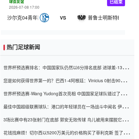
球会友谊
已结束
2026-07-08 17:00
沙尔克04青年队
普鲁士明斯特B队
VS
热门足球新闻
世界杯预选赛排名：中国国家队仍然以6分排名底部 进球差-13令人
震惊
您是如何获得世界第一的？巴西1-4阿根廷：Vinicius 0射击90分钟
内
世界杯预选赛-Wang Yudong首次亮相 中国国家足球队错过了世界
杯0-2
最佳中国超级联赛球队：港口的年轻球员在一场战斗中闻名 伊万放
弃了泰桑（Taishan）
3场比赛中有23张射门在底部 郭安无效传球 鸟儿被用来摆脱它
Setien痴迷于三名后卫
花钱找麻烦！切尔西以5200万美元的价格购买了菲利克斯 签了7年