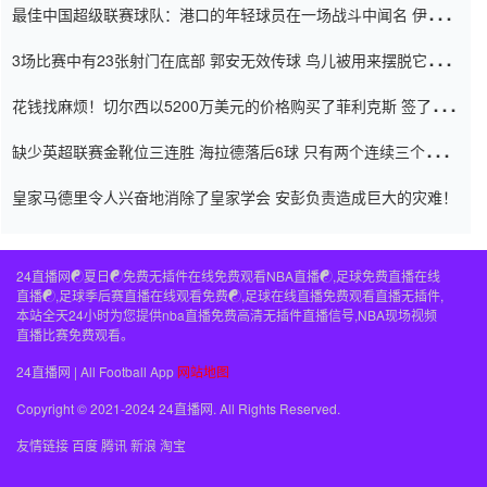
最佳中国超级联赛球队：港口的年轻球员在一场战斗中闻名 伊万放
弃了泰桑（Taishan）
3场比赛中有23张射门在底部 郭安无效传球 鸟儿被用来摆脱它
Setien痴迷于三名后卫
花钱找麻烦！切尔西以5200万美元的价格购买了菲利克斯 签了7年
并在半年内租了夏窗口
缺少英超联赛金靴位三连胜 海拉德落后6球 只有两个连续三个连续
三靴
皇家马德里令人兴奋地消除了皇家学会 安彭负责造成巨大的灾难！
24直播网☯️夏日☯️免费无插件在线免费观看NBA直播☯️,足球免费直播在线
直播☯️,足球季后赛直播在线观看免费☯️,足球在线直播免费观看直播无插件,
本站全天24小时为您提供nba直播免费高清无插件直播信号,NBA现场视频
直播比赛免费观看。
24直播网 | All Football App
网站地图
Copyright © 2021-2024 24直播网. All Rights Reserved.
友情链接
百度
腾讯
新浪
淘宝