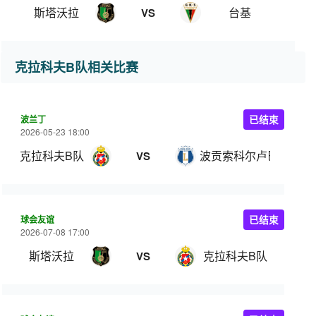
斯塔沃拉
台基
VS
克拉科夫B队相关比赛
波兰丁
已结束
2026-05-23 18:00
克拉科夫B队
波贡索科尔卢巴佐夫
VS
球会友谊
已结束
2026-07-08 17:00
斯塔沃拉
克拉科夫B队
VS