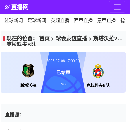
24直播网
篮球新闻
足球新闻
英超直播
西甲直播
意甲直播
德甲
现在的位置：
首页
>
球会友谊直播
>
斯塔沃拉VS
克拉科夫B队
2026-07-08 17:00:00
已结束
VS
斯塔沃拉
克拉科夫B队
直播源：