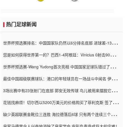
热门足球新闻
世界杯预选赛排名：中国国家队仍然以6分排名底部 进球差-13令人
震惊
您是如何获得世界第一的？巴西1-4阿根廷：Vinicius 0射击90分钟
内
世界杯预选赛-Wang Yudong首次亮相 中国国家足球队错过了世界
杯0-2
最佳中国超级联赛球队：港口的年轻球员在一场战斗中闻名 伊万放
弃了泰桑（Taishan）
3场比赛中有23张射门在底部 郭安无效传球 鸟儿被用来摆脱它
Setien痴迷于三名后卫
花钱找麻烦！切尔西以5200万美元的价格购买了菲利克斯 签了7年
并在半年内租了夏窗口
缺少英超联赛金靴位三连胜 海拉德落后6球 只有两个连续三个连续
三靴
皇家马德里令人兴奋地消除了皇家学会 安彭负责造成巨大的灾难！