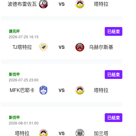
波德布雷佐瓦
塔特拉
VS
捷克杯
已结束
2026-07-25 16:15
TJ塔特拉
乌赫尔斯基
VS
斯伐甲
已结束
2026-07-25 23:00
MFK巴耶卡
塔特拉
VS
斯伐甲
已结束
2026-08-01 01:00
塔特拉
加兰塔
VS