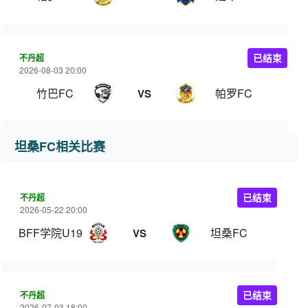
不丹超
已结束
2026-08-03 20:00
竹巴FC
帕罗FC
VS
坦桑FC相关比赛
不丹超
已结束
2026-05-22 20:00
BFF学院U19
坦桑FC
VS
不丹超
已结束
2026-07-03 18:00