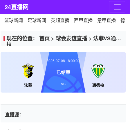
24直播网
篮球新闻
足球新闻
英超直播
西甲直播
意甲直播
德甲
现在的位置：
首页
>
球会友谊直播
>
法菲VS通德
拉
2026-07-08 18:00:00
已结束
VS
法菲
通德拉
直播源：