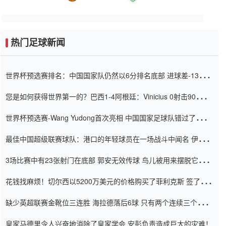
热门足球新闻
世界杯预选赛排名：中国国家队仍然以6分排名底部 进球差-13令人
震惊
您是如何获得世界第一的？巴西1-4阿根廷：Vinicius 0射击90分钟
内
世界杯预选赛-Wang Yudong首次亮相 中国国家足球队错过了世界
杯0-2
最佳中国超级联赛球队：港口的年轻球员在一场战斗中闻名 伊万放
弃了泰桑（Taishan）
3场比赛中有23张射门在底部 郭安无效传球 鸟儿被用来摆脱它
Setien痴迷于三名后卫
花钱找麻烦！切尔西以5200万美元的价格购买了菲利克斯 签了7年
并在半年内租了夏窗口
缺少英超联赛金靴位三连胜 海拉德落后6球 只有两个连续三个连续
三靴
皇家马德里令人兴奋地消除了皇家学会 安彭负责造成巨大的灾难！